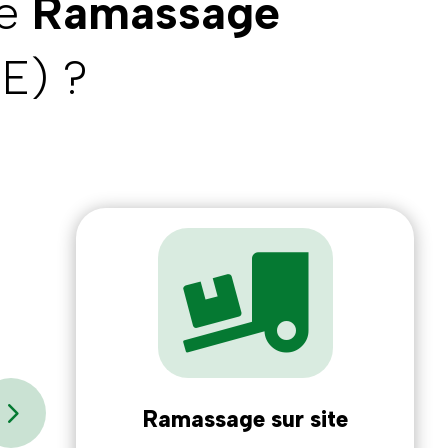
le
Ramassage
EE) ?

5
Ramassage sur site