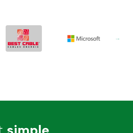
st
simple