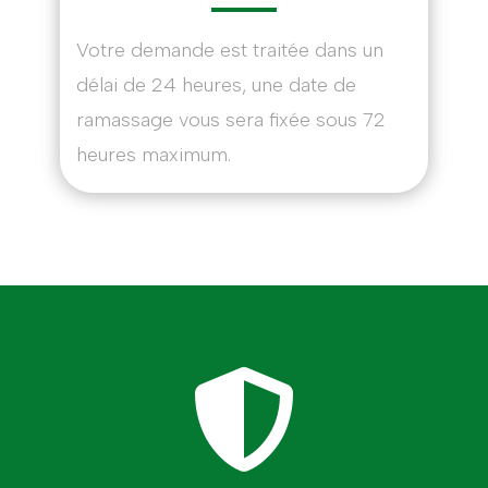
Votre demande est traitée dans un
délai de 24 heures, une date de
ramassage vous sera fixée sous 72
heures maximum.
