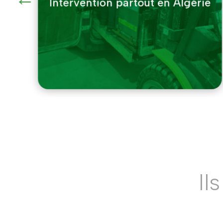
ie
Documents & traçabilité
réglementaire
Il