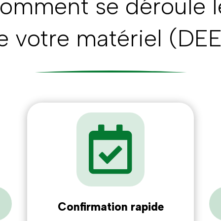
omment se déroule 
e votre matériel (DE

5
Confirmation rapide