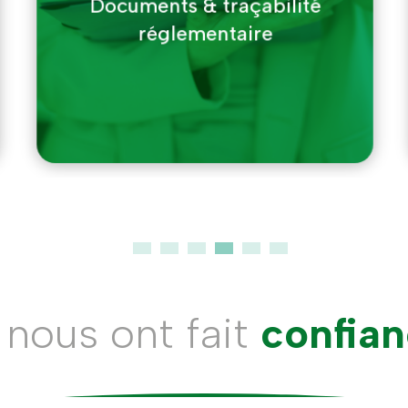
Engagement environnemental
fort
s nous ont fait
confia