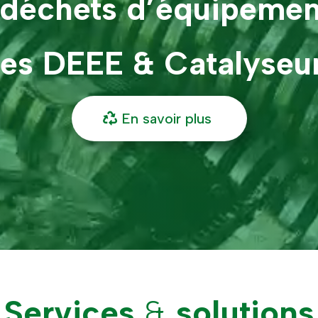
 déchets d’équipement
ues DEEE & Catalyseur
En savoir plus
Services
&
solutions