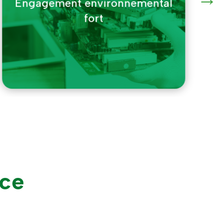
Diagnostic & Analyse de vos
besoins
nce