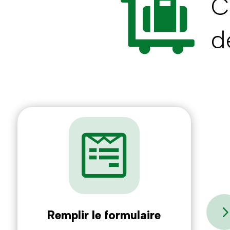
C

d

Remplir le formulaire